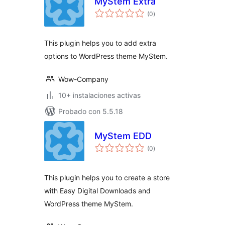
MyStem Extra
total
(0
)
de
valoraciones
This plugin helps you to add extra
options to WordPress theme MyStem.
Wow-Company
10+ instalaciones activas
Probado con 5.5.18
MyStem EDD
total
(0
)
de
valoraciones
This plugin helps you to create a store
with Easy Digital Downloads and
WordPress theme MyStem.