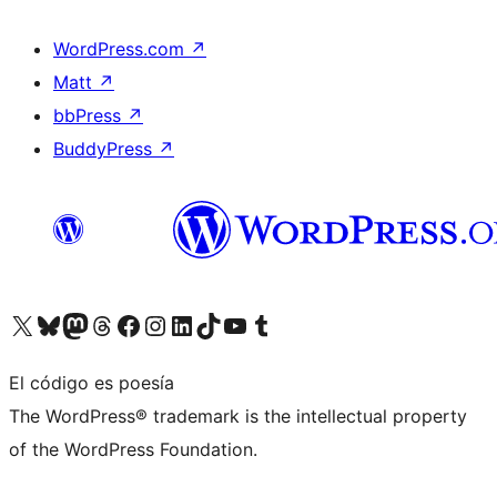
WordPress.com
↗
Matt
↗
bbPress
↗
BuddyPress
↗
Visita nuestra cuenta de X (anteriormente Twitter)
Visita nuestra cuenta de Bluesky
Visita nuestra cuenta de Mastodon
Visita nuestra cuenta de Threads
Visita nuestra página de Facebook
Visita nuestra cuenta de Instagram
Visita nuestra cuenta de LinkedIn
Visita nuestra cuenta de TikTok
Visita nuestro canal de YouTube
Visita nuestra cuenta de Tumblr
El código es poesía
The WordPress® trademark is the intellectual property
of the WordPress Foundation.