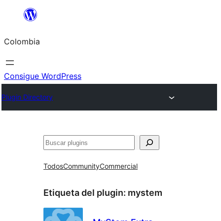
Saltar
al
Colombia
contenido
Consigue WordPress
Plugin Directory
Buscar
Todos
Community
Commercial
Etiqueta del plugin:
mystem