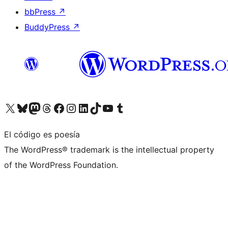
bbPress
↗
BuddyPress
↗
Visita nuestra cuenta de X (anteriormente Twitter)
Visita nuestra cuenta de Bluesky
Visita nuestra cuenta de Mastodon
Visita nuestra cuenta de Threads
Visita nuestra página de Facebook
Visita nuestra cuenta de Instagram
Visita nuestra cuenta de LinkedIn
Visita nuestra cuenta de TikTok
Visita nuestro canal de YouTube
Visita nuestra cuenta de Tumblr
El código es poesía
The WordPress® trademark is the intellectual property
of the WordPress Foundation.