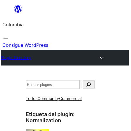
Saltar
al
Colombia
contenido
Consigue WordPress
Plugin Directory
Buscar
Todos
Community
Commercial
Etiqueta del plugin:
Normalization