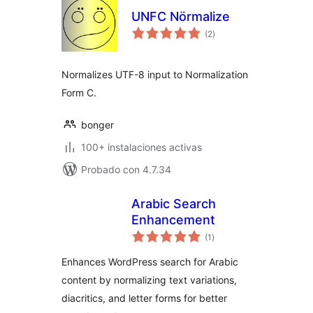
UNFC Nörmalize
total
(2
)
de
valoraciones
Normalizes UTF-8 input to Normalization
Form C.
bonger
100+ instalaciones activas
Probado con 4.7.34
Arabic Search
Enhancement
total
(1
)
de
valoraciones
Enhances WordPress search for Arabic
content by normalizing text variations,
diacritics, and letter forms for better