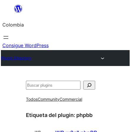
Saltar
al
Colombia
contenido
Consigue WordPress
Plugin Directory
Buscar
Todos
Community
Commercial
Etiqueta del plugin:
phpbb