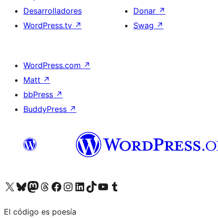
Desarrolladores
Donar
↗
WordPress.tv
↗
Swag
↗
WordPress.com
↗
Matt
↗
bbPress
↗
BuddyPress
↗
Visita nuestra cuenta de X (anteriormente Twitter)
Visita nuestra cuenta de Bluesky
Visita nuestra cuenta de Mastodon
Visita nuestra cuenta de Threads
Visita nuestra página de Facebook
Visita nuestra cuenta de Instagram
Visita nuestra cuenta de LinkedIn
Visita nuestra cuenta de TikTok
Visita nuestro canal de YouTube
Visita nuestra cuenta de Tumblr
El código es poesía