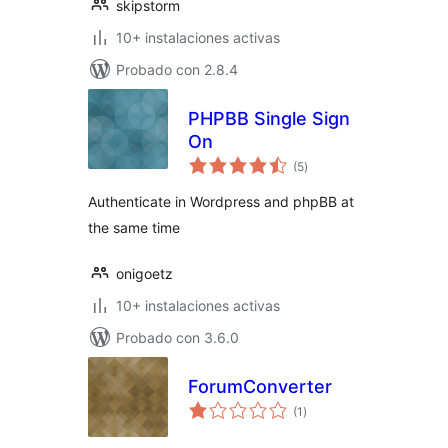
skipstorm
10+ instalaciones activas
Probado con 2.8.4
PHPBB Single Sign
On
total
(5
)
de
valoraciones
Authenticate in Wordpress and phpBB at
the same time
onigoetz
10+ instalaciones activas
Probado con 3.6.0
ForumConverter
total
(1
)
de
valoraciones