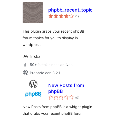
phpbb_recent_topics
total
(1
)
de
valoraciones
This plugin grabs your recent phpBB
forum topics for you to display in
wordpress.
linickx
50+ instalaciones activas
Probado con 3.2.1
New Posts from
phpBB
total
(0
)
de
valoraciones
New Posts from phpBB is a widget plugin
that grabs your recent phpBB forum