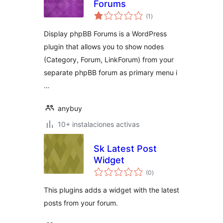
Forums
total
(1
)
de
valoraciones
Display phpBB Forums is a WordPress
plugin that allows you to show nodes
(Category, Forum, LinkForum) from your
separate phpBB forum as primary menu i
…
anybuy
10+ instalaciones activas
Sk Latest Post
Widget
total
(0
)
de
valoraciones
This plugins adds a widget with the latest
posts from your forum.