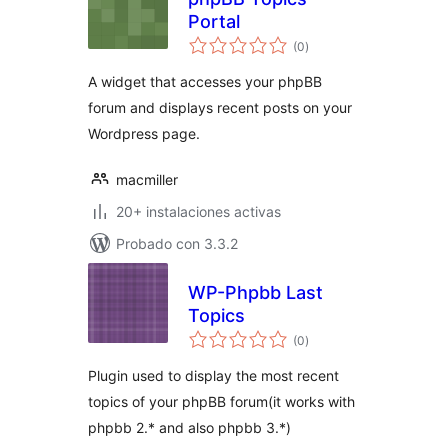
Portal
total
(0
)
de
valoraciones
A widget that accesses your phpBB
forum and displays recent posts on your
Wordpress page.
macmiller
20+ instalaciones activas
Probado con 3.3.2
WP-Phpbb Last
Topics
total
(0
)
de
valoraciones
Plugin used to display the most recent
topics of your phpBB forum(it works with
phpbb 2.* and also phpbb 3.*)