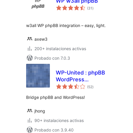
WP w3all phpBB
total
(31
)
de
valoraciones
w3all WP phpBB integration – easy, light.
axew3
200+ instalaciones activas
Probado con 7.0.3
WP-United : phpBB
WordPress
total
Integration
(52
)
de
valoraciones
Bridge phpBB and WordPress!
jhong
90+ instalaciones activas
Probado con 3.9.40