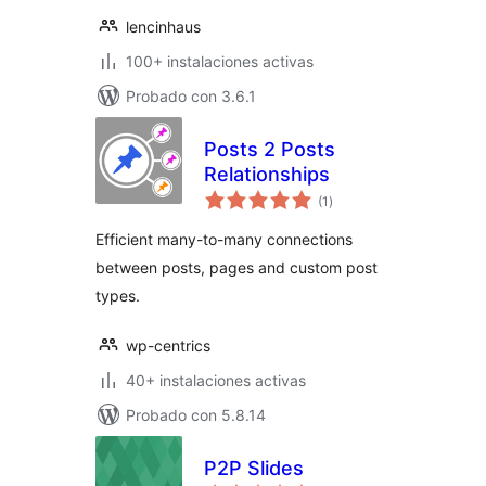
lencinhaus
100+ instalaciones activas
Probado con 3.6.1
Posts 2 Posts
Relationships
total
(1
)
de
valoraciones
Efficient many-to-many connections
between posts, pages and custom post
types.
wp-centrics
40+ instalaciones activas
Probado con 5.8.14
P2P Slides