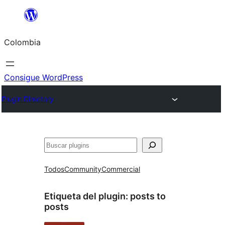
Saltar
al
Colombia
contenido
Consigue WordPress
Plugin Directory
Buscar
Todos
Community
Commercial
Etiqueta del plugin:
posts to
posts