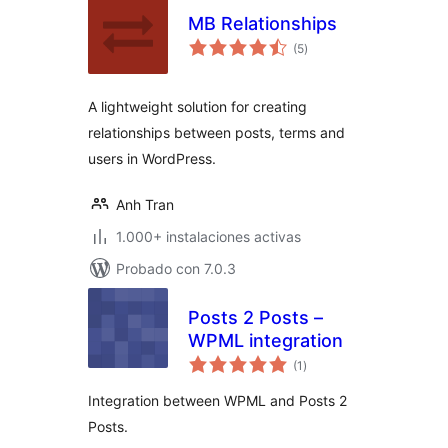
MB Relationships
total
(5
)
de
valoraciones
A lightweight solution for creating
relationships between posts, terms and
users in WordPress.
Anh Tran
1.000+ instalaciones activas
Probado con 7.0.3
Posts 2 Posts –
WPML integration
total
(1
)
de
valoraciones
Integration between WPML and Posts 2
Posts.