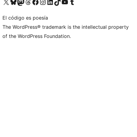
Visita nuestra cuenta de X (anteriormente Twitter)
Visita nuestra cuenta de Bluesky
Visita nuestra cuenta de Mastodon
Visita nuestra cuenta de Threads
Visita nuestra página de Facebook
Visita nuestra cuenta de Instagram
Visita nuestra cuenta de LinkedIn
Visita nuestra cuenta de TikTok
Visita nuestro canal de YouTube
Visita nuestra cuenta de Tumblr
El código es poesía
The WordPress® trademark is the intellectual property
of the WordPress Foundation.