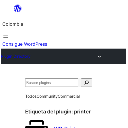
Saltar
al
Colombia
contenido
Consigue WordPress
Plugin Directory
Buscar
Todos
Community
Commercial
Etiqueta del plugin:
printer