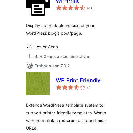
WP-Print
total
(41
)
de
valoraciones
Displays a printable version of your
WordPress blog's post/page.
Lester Chan
8.000+ instalaciones activas
Probado con 7.0.2
WP Print Friendly
total
(2
)
de
valoraciones
Extends WordPress' template system to
support printer-friendly templates. Works
with permalink structures to support nice
URLs.