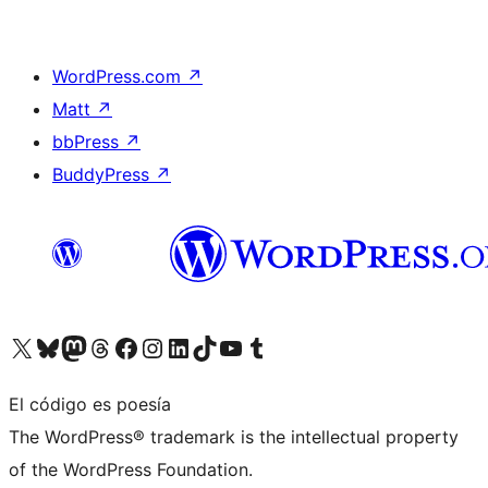
WordPress.com
↗
Matt
↗
bbPress
↗
BuddyPress
↗
Visita nuestra cuenta de X (anteriormente Twitter)
Visita nuestra cuenta de Bluesky
Visita nuestra cuenta de Mastodon
Visita nuestra cuenta de Threads
Visita nuestra página de Facebook
Visita nuestra cuenta de Instagram
Visita nuestra cuenta de LinkedIn
Visita nuestra cuenta de TikTok
Visita nuestro canal de YouTube
Visita nuestra cuenta de Tumblr
El código es poesía
The WordPress® trademark is the intellectual property
of the WordPress Foundation.