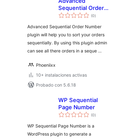
Advanced
Sequential Order
total
Number For
(0
)
de
valoraciones
Woocommerce
Advanced Sequential Order Number
plugin will help you to sort your orders
sequentially. By using this plugin admin
can see all there orders in a seque …
Phoeniixx
10+ instalaciones activas
Probado con 5.6.18
WP Sequential
Page Number
total
(0
)
de
valoraciones
WP Sequential Page Number is a
WordPress plugin to generate a