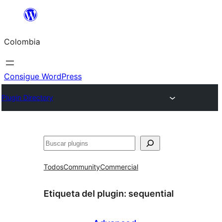
Saltar
al
Colombia
contenido
Consigue WordPress
Plugin Directory
Buscar
Todos
Community
Commercial
Etiqueta del plugin:
sequential