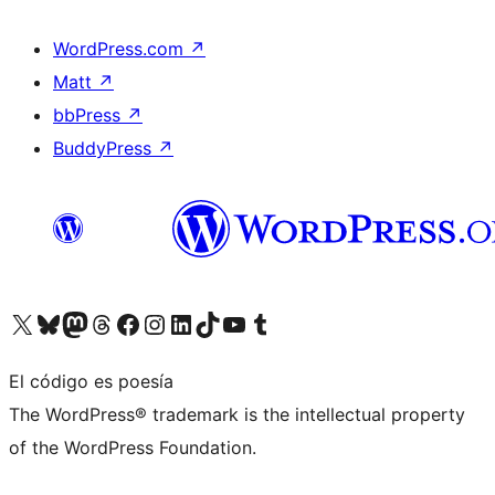
WordPress.com
↗
Matt
↗
bbPress
↗
BuddyPress
↗
Visita nuestra cuenta de X (anteriormente Twitter)
Visita nuestra cuenta de Bluesky
Visita nuestra cuenta de Mastodon
Visita nuestra cuenta de Threads
Visita nuestra página de Facebook
Visita nuestra cuenta de Instagram
Visita nuestra cuenta de LinkedIn
Visita nuestra cuenta de TikTok
Visita nuestro canal de YouTube
Visita nuestra cuenta de Tumblr
El código es poesía
The WordPress® trademark is the intellectual property
of the WordPress Foundation.