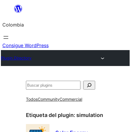
Saltar
al
Colombia
contenido
Consigue WordPress
Plugin Directory
Buscar
Todos
Community
Commercial
Etiqueta del plugin:
simulation