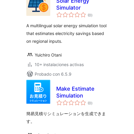
Solar Energy
Simulator
total
(0
)
de
valoraciones
A multilingual solar energy simulation tool
that estimates electricity savings based
on regional inputs.
Yuichiro Otani
10+ instalaciones activas
Probado con 6.5.9
Make Estimate
Simulation
total
(0
)
de
valoraciones
簡易見積りシミュレーションを生成できま
す。