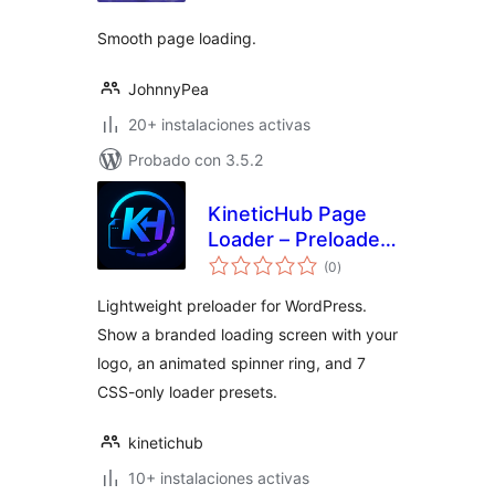
Smooth page loading.
JohnnyPea
20+ instalaciones activas
Probado con 3.5.2
KineticHub Page
Loader – Preloader
total
& Branded Loading
(0
)
de
valoraciones
Screen
Lightweight preloader for WordPress.
Show a branded loading screen with your
logo, an animated spinner ring, and 7
CSS-only loader presets.
kinetichub
10+ instalaciones activas