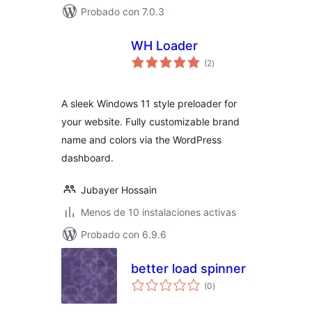
Probado con 7.0.3
WH Loader
total
(2
)
de
valoraciones
A sleek Windows 11 style preloader for
your website. Fully customizable brand
name and colors via the WordPress
dashboard.
Jubayer Hossain
Menos de 10 instalaciones activas
Probado con 6.9.6
better load spinner
total
(0
)
de
valoraciones