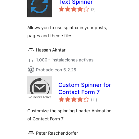
Text Spinner
total
(7
)
de
valoraciones
Allows you to use spintax in your posts,
pages and theme files
Hassan Akhtar
1.000+ instalaciones activas
Probado con 5.2.25
Custom Spinner for
Contact Form 7
total
(11
)
de
valoraciones
Customize the spinning Loader Animation
of Contact Form 7
Peter Raschendorfer