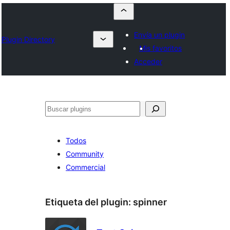
Envía un plugin
Plugin Directory
Mis favoritos
Acceder
Buscar
Todos
Community
Commercial
Etiqueta del plugin:
spinner