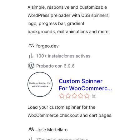
A simple, responsive and customizable
WordPress preloader with CSS spinners,
logo, progress bar, gradient
backgrounds, exit animations and more.
forgeo.dev
100+ instalaciones activas
Probado con 6.9.6
Custom Spinner
For WooCommerce:
total
custom spinner for
(0
)
de
valoraciones
the WooCommerce
Load your custom spinner for the
checkout and cart
WooCommerce checkout and cart pages.
pages
Jose Mortellaro
70+ instalaciones activas