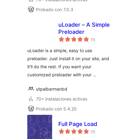
Probado con 7.0.3
uLoader – A Simple
Preloader
total
(1
)
de
valoraciones
uLoader is a simple, easy to use
preloader. Just install it on your site, and
it'll do the rest. If you want your
customized preloader with your …
utpalbarmanbd
70+ instalaciones activas
Probado con 5.4.20
Full Page Load
total
(1
)
de
valoraciones