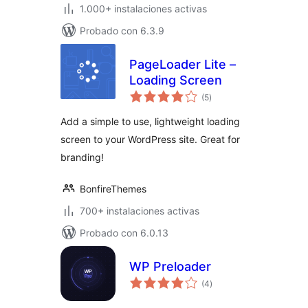
1.000+ instalaciones activas
Probado con 6.3.9
PageLoader Lite –
Loading Screen
total
(5
)
de
valoraciones
Add a simple to use, lightweight loading
screen to your WordPress site. Great for
branding!
BonfireThemes
700+ instalaciones activas
Probado con 6.0.13
WP Preloader
total
(4
)
de
valoraciones