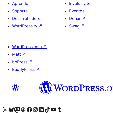
Aprender
Involúcrate
Soporte
Eventos
Desarrolladores
Donar
↗
WordPress.tv
↗
Swag
↗
WordPress.com
↗
Matt
↗
bbPress
↗
BuddyPress
↗
Visita nuestra cuenta de X (anteriormente Twitter)
Visita nuestra cuenta de Bluesky
Visita nuestra cuenta de Mastodon
Visita nuestra cuenta de Threads
Visita nuestra página de Facebook
Visita nuestra cuenta de Instagram
Visita nuestra cuenta de LinkedIn
Visita nuestra cuenta de TikTok
Visita nuestro canal de YouTube
Visita nuestra cuenta de Tumblr