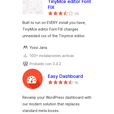
TinyMce editor Font
FIX
total
(3
)
de
valoraciones
Built to run on EVERY install you have,
TinyMce editor Font FIX changes
unneeded css of the Tinymce editor.
Yossi Jana
100+ instalaciones activas
Probado con 3.4.2
Easy Dashboard
total
(5
)
de
valoraciones
Revamp your WordPress dashboard with
our modern solution that replaces
standard meta boxes.