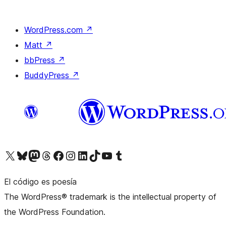
WordPress.com
↗
Matt
↗
bbPress
↗
BuddyPress
↗
Visita nuestra cuenta de X (anteriormente Twitter)
Visita nuestra cuenta de Bluesky
Visita nuestra cuenta de Mastodon
Visita nuestra cuenta de Threads
Visita nuestra página de Facebook
Visita nuestra cuenta de Instagram
Visita nuestra cuenta de LinkedIn
Visita nuestra cuenta de TikTok
Visita nuestro canal de YouTube
Visita nuestra cuenta de Tumblr
El código es poesía
The WordPress® trademark is the intellectual property of
the WordPress Foundation.