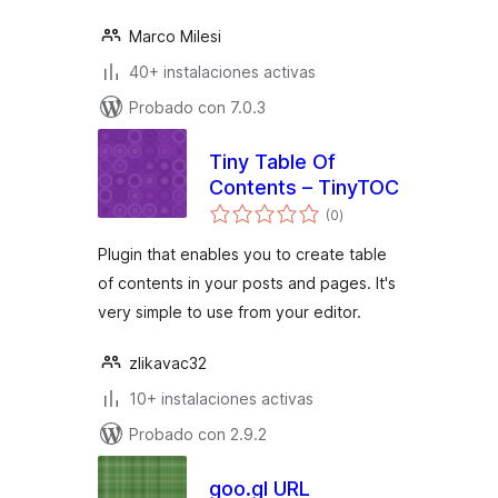
Marco Milesi
40+ instalaciones activas
Probado con 7.0.3
Tiny Table Of
Contents – TinyTOC
total
(0
)
de
valoraciones
Plugin that enables you to create table
of contents in your posts and pages. It's
very simple to use from your editor.
zlikavac32
10+ instalaciones activas
Probado con 2.9.2
goo.gl URL