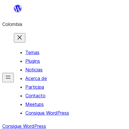
Saltar
al
Colombia
contenido
Temas
Plugins
Noticias
Acerca de
Participa
Contacto
Meetups
Consigue WordPress
Consigue WordPress