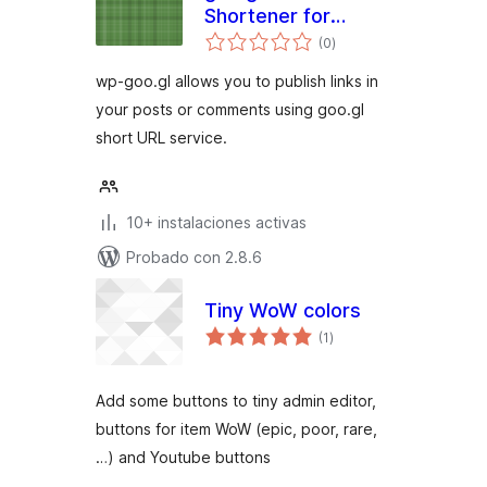
Shortener for
total
WordPress
(0
)
de
valoraciones
wp-goo.gl allows you to publish links in
your posts or comments using goo.gl
short URL service.
10+ instalaciones activas
Probado con 2.8.6
Tiny WoW colors
total
(1
)
de
valoraciones
Add some buttons to tiny admin editor,
buttons for item WoW (epic, poor, rare,
…) and Youtube buttons