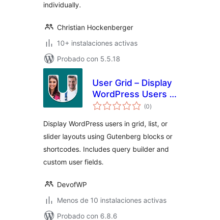
individually.
Christian Hockenberger
10+ instalaciones activas
Probado con 5.5.18
User Grid – Display
WordPress Users in
total
a Beautiful Grid
(0
)
de
valoraciones
Layout
Display WordPress users in grid, list, or
slider layouts using Gutenberg blocks or
shortcodes. Includes query builder and
custom user fields.
DevofWP
Menos de 10 instalaciones activas
Probado con 6.8.6