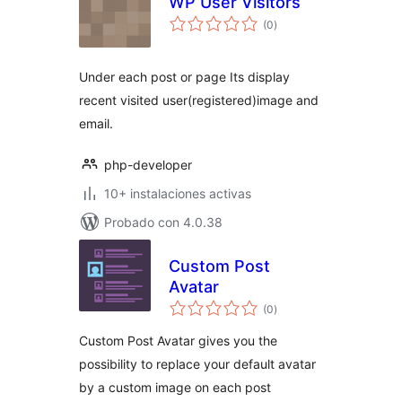
WP User Visitors
total
(0
)
de
valoraciones
Under each post or page Its display
recent visited user(registered)image and
email.
php-developer
10+ instalaciones activas
Probado con 4.0.38
Custom Post
Avatar
total
(0
)
de
valoraciones
Custom Post Avatar gives you the
possibility to replace your default avatar
by a custom image on each post