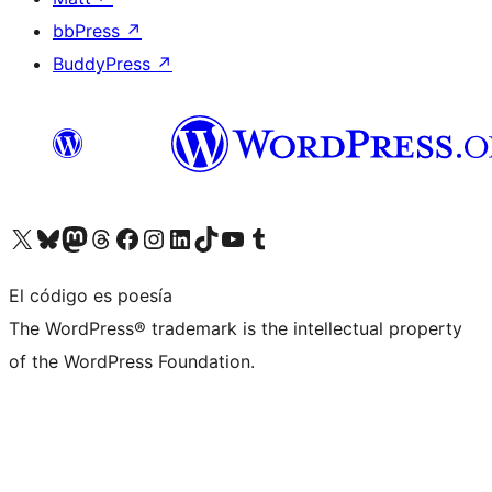
bbPress
↗
BuddyPress
↗
Visita nuestra cuenta de X (anteriormente Twitter)
Visita nuestra cuenta de Bluesky
Visita nuestra cuenta de Mastodon
Visita nuestra cuenta de Threads
Visita nuestra página de Facebook
Visita nuestra cuenta de Instagram
Visita nuestra cuenta de LinkedIn
Visita nuestra cuenta de TikTok
Visita nuestro canal de YouTube
Visita nuestra cuenta de Tumblr
El código es poesía
The WordPress® trademark is the intellectual property
of the WordPress Foundation.