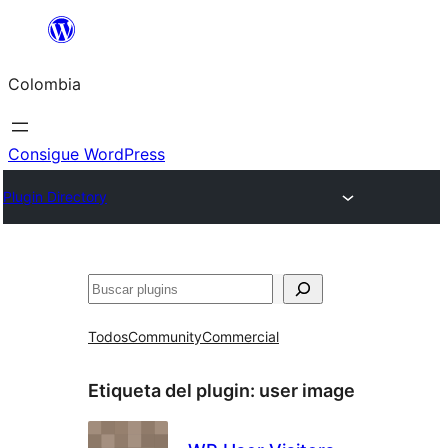
Saltar
al
Colombia
contenido
Consigue WordPress
Plugin Directory
Buscar
Todos
Community
Commercial
Etiqueta del plugin:
user image