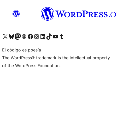
Visita nuestra cuenta de X (anteriormente Twitter)
Visita nuestra cuenta de Bluesky
Visita nuestra cuenta de Mastodon
Visita nuestra cuenta de Threads
Visita nuestra página de Facebook
Visita nuestra cuenta de Instagram
Visita nuestra cuenta de LinkedIn
Visita nuestra cuenta de TikTok
Visita nuestro canal de YouTube
Visita nuestra cuenta de Tumblr
El código es poesía
The WordPress® trademark is the intellectual property
of the WordPress Foundation.