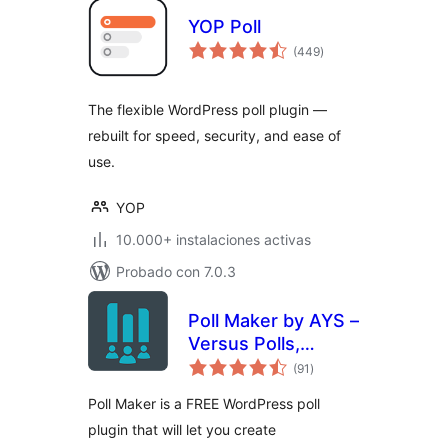
YOP Poll
total
(449
)
de
valoraciones
The flexible WordPress poll plugin —
rebuilt for speed, security, and ease of
use.
YOP
10.000+ instalaciones activas
Probado con 7.0.3
Poll Maker by AYS –
Versus Polls,
total
Anonymous Polls,
(91
)
de
valoraciones
Image Polls
Poll Maker is a FREE WordPress poll
plugin that will let you create