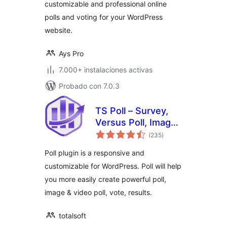
customizable and professional online
polls and voting for your WordPress
website.
Ays Pro
7.000+ instalaciones activas
Probado con 7.0.3
TS Poll – Survey,
Versus Poll, Image
total
Poll, Video Poll
(235
)
de
valoraciones
Poll plugin is a responsive and
customizable for WordPress. Poll will help
you more easily create powerful poll,
image & video poll, vote, results.
totalsoft