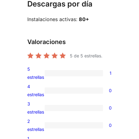
Descargas por día
Instalaciones activas:
80+
Valoraciones
5
de 5 estrellas.
5
1
1
estrellas
valoración
4
0
de
0
estrellas
5
valoraciones
3
0
estrellas
de
0
estrellas
4
valoraciones
2
0
estrellas
de
0
estrellas
3
valoraciones
1