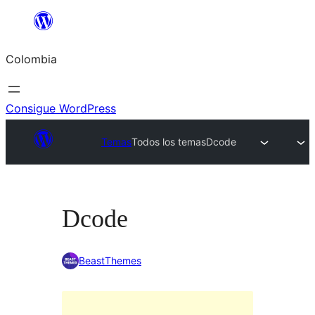
Saltar
al
Colombia
contenido
Consigue WordPress
Temas
Todos los temas
Dcode
Dcode
BeastThemes