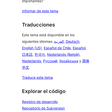
importantes?
Informar de este tema
Traducciones
Este tema está disponible en los
siguientes idiomas:
العربية
,
Deutsch
,
English (US)
,
Español de Chile
,
Español
,
日本語
,
한국어
,
Nederlands (België)
,
Nederlands
,
Русский
,
Українська
y
简体
中文
.
Traduce este tema
Explorar el código
Registro de desarrollo
Repositorio de Subversion