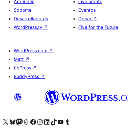
Aprender
Involúcrate
Soporte
Eventos
Desarrolladores
Donar
↗
WordPress.tv
↗
Five for the Future
WordPress.com
↗
Matt
↗
bbPress
↗
BuddyPress
↗
Visita nuestra cuenta de X (anteriormente Twitter)
Visita nuestra cuenta de Bluesky
Visita nuestra cuenta de Mastodon
Visita nuestra cuenta de Threads
Visita nuestra página de Facebook
Visita nuestra cuenta de Instagram
Visita nuestra cuenta de LinkedIn
Visita nuestra cuenta de TikTok
Visita nuestro canal de YouTube
Visita nuestra cuenta de Tumblr