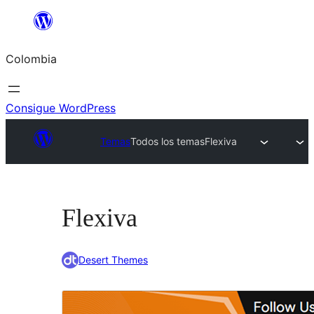
Saltar
al
Colombia
contenido
Consigue WordPress
Temas
Todos los temas
Flexiva
Flexiva
Desert Themes