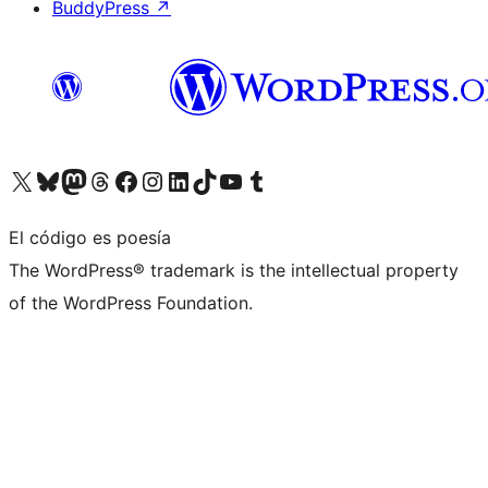
BuddyPress
↗
Visita nuestra cuenta de X (anteriormente Twitter)
Visita nuestra cuenta de Bluesky
Visita nuestra cuenta de Mastodon
Visita nuestra cuenta de Threads
Visita nuestra página de Facebook
Visita nuestra cuenta de Instagram
Visita nuestra cuenta de LinkedIn
Visita nuestra cuenta de TikTok
Visita nuestro canal de YouTube
Visita nuestra cuenta de Tumblr
El código es poesía
The WordPress® trademark is the intellectual property
of the WordPress Foundation.