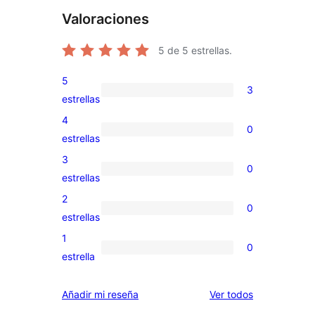
Valoraciones
5
de 5 estrellas.
5
3
3
estrellas
valoraciones
4
0
de
0
estrellas
5
valoraciones
3
0
estrellas
de
0
estrellas
4
valoraciones
2
0
estrellas
de
0
estrellas
3
valoraciones
1
0
estrellas
de
0
estrella
2
valoraciones
estrellas
de
los
Añadir mi reseña
Ver todos
1
comentarios