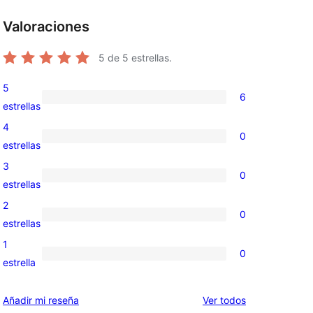
Valoraciones
5
de 5 estrellas.
5
6
6
estrellas
valoraciones
4
0
de
0
estrellas
5
valoraciones
3
0
estrellas
de
0
estrellas
4
valoraciones
2
0
estrellas
de
0
estrellas
3
valoraciones
1
0
estrellas
de
0
estrella
2
valoraciones
estrellas
de
los
Añadir mi reseña
Ver todos