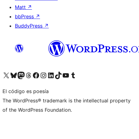
Matt
↗
bbPress
↗
BuddyPress
↗
Visita nuestra cuenta de X (anteriormente Twitter)
Visita nuestra cuenta de Bluesky
Visita nuestra cuenta de Mastodon
Visita nuestra cuenta de Threads
Visita nuestra página de Facebook
Visita nuestra cuenta de Instagram
Visita nuestra cuenta de LinkedIn
Visita nuestra cuenta de TikTok
Visita nuestro canal de YouTube
Visita nuestra cuenta de Tumblr
El código es poesía
The WordPress® trademark is the intellectual property
of the WordPress Foundation.