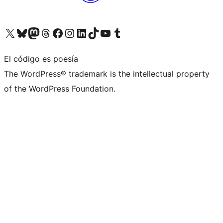
Visita nuestra cuenta de X (anteriormente Twitter)
Visita nuestra cuenta de Bluesky
Visita nuestra cuenta de Mastodon
Visita nuestra cuenta de Threads
Visita nuestra página de Facebook
Visita nuestra cuenta de Instagram
Visita nuestra cuenta de LinkedIn
Visita nuestra cuenta de TikTok
Visita nuestro canal de YouTube
Visita nuestra cuenta de Tumblr
El código es poesía
The WordPress® trademark is the intellectual property
of the WordPress Foundation.