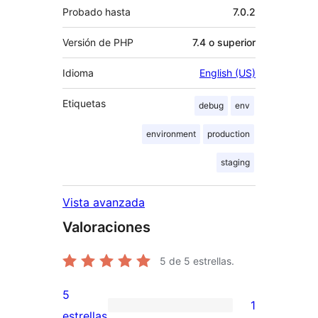
Probado hasta
7.0.2
Versión de PHP
7.4 o superior
Idioma
English (US)
Etiquetas
debug
env
environment
production
staging
Vista avanzada
Valoraciones
5
de 5 estrellas.
5
1
1
estrellas