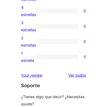
valoración
4
0
de
0
estrellas
5
valoraciones
3
0
estrellas
de
0
estrellas
4
valoraciones
2
0
estrellas
de
0
estrellas
3
valoraciones
1
0
estrellas
de
0
estrella
2
valoraciones
estrellas
de
los
Your review
Ver todos
1
comentario
Soporte
estrellas
¿Tienes algo que decir? ¿Necesitas
ayuda?