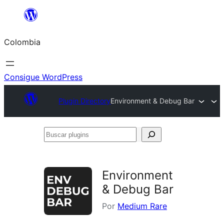
Saltar
al
Colombia
contenido
Consigue WordPress
Plugin Directory
Environment & Debug Bar
Buscar
plugins
Environment
& Debug Bar
Por
Medium Rare