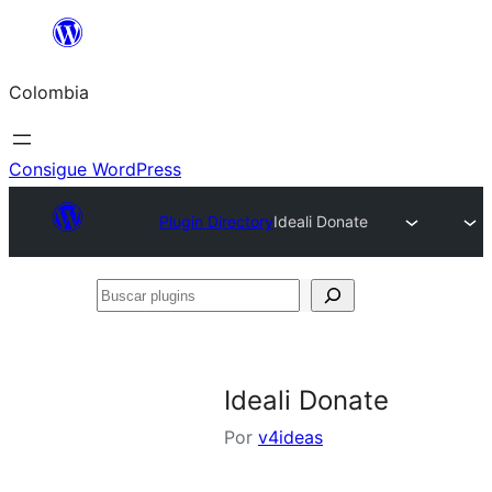
Saltar
al
Colombia
contenido
Consigue WordPress
Plugin Directory
Ideali Donate
Buscar
plugins
Ideali Donate
Por
v4ideas