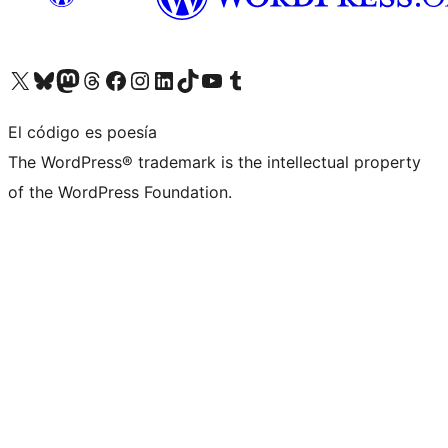
Visita nuestra cuenta de X (anteriormente Twitter)
Visita nuestra cuenta de Bluesky
Visita nuestra cuenta de Mastodon
Visita nuestra cuenta de Threads
Visita nuestra página de Facebook
Visita nuestra cuenta de Instagram
Visita nuestra cuenta de LinkedIn
Visita nuestra cuenta de TikTok
Visita nuestro canal de YouTube
Visita nuestra cuenta de Tumblr
El código es poesía
The WordPress® trademark is the intellectual property
of the WordPress Foundation.