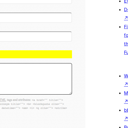
E
D
F
f
t
F
W
M
b
B