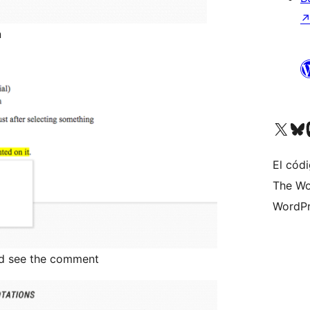
n
Visita nuestra cuenta de X (an
Visita nues
Vi
El cód
The Wo
WordPr
nd see the comment