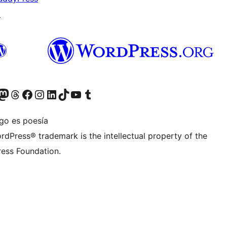
↗
teriormente Twitter)
tra cuenta de Bluesky
sita nuestra cuenta de Mastodon
Visita nuestra cuenta de Threads
Visita nuestra página de Facebook
Visita nuestra cuenta de Instagram
Visita nuestra cuenta de LinkedIn
Visita nuestra cuenta de TikTok
Visita nuestro canal de YouTube
Visita nuestra cuenta de Tumblr
igo es poesía
rdPress® trademark is the intellectual property of the
ess Foundation.