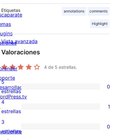
Etiquetas
annotations
comments
scaparate
emas
Highlight
lugins
Vista avanzada
atrones
Valoraciones
4
de 5 estrellas.
prender
oporte
5
0
esarrolladores
0
estrellas
ordPress.tv
valoraciones
4
↗
1
de
1
estrellas
5
valoración
3
0
estrellas
de
0
estrellas
nvolúcrate
4