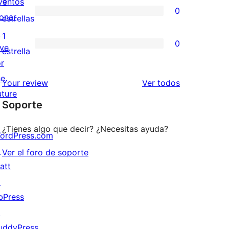
valoraciones
ventos
2
0
estrellas
de
onar
0
estrellas
3
↗
valoraciones
1
0
estrellas
ive
de
0
estrella
or
2
valoraciones
he
estrellas
de
los
Your review
Ver todos
uture
1
comentarios
Soporte
estrellas
¿Tienes algo que decir? ¿Necesitas ayuda?
ordPress.com
↗
Ver el foro de soporte
att
↗
bPress
↗
uddyPress