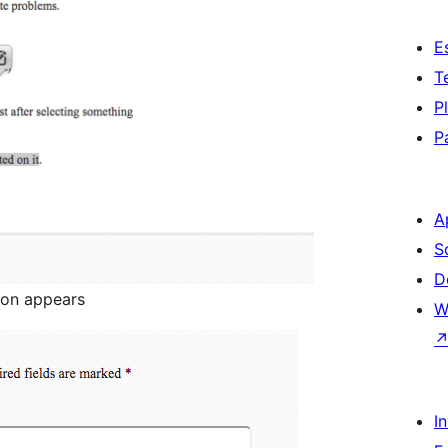
E
T
P
P
A
S
D
ton appears
W
I