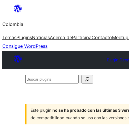
Saltar
al
Colombia
contenido
Temas
Plugins
Noticias
Acerca de
Participa
Contacto
Meetup
Consigue WordPress
Plugin Dire
Buscar
plugins
Este plugin
no se ha probado con las últimas 3 v
de compatibilidad cuando se usa con las versiones