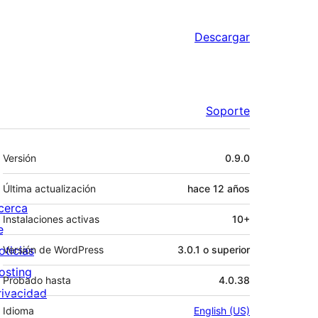
Descargar
Soporte
Meta
Versión
0.9.0
Última actualización
hace
12 años
cerca
Instalaciones activas
10+
e
oticias
Versión de WordPress
3.0.1 o superior
osting
Probado hasta
4.0.38
rivacidad
Idioma
English (US)