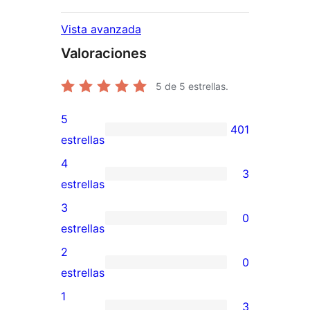
Vista avanzada
Valoraciones
5
de 5 estrellas.
5
401
401
estrellas
valoraciones
4
3
de
3
estrellas
5
valoraciones
3
0
estrellas
de
0
estrellas
4
valoraciones
2
0
estrellas
de
0
estrellas
3
valoraciones
1
3