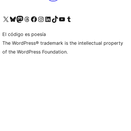
Visita nuestra cuenta de X (anteriormente Twitter)
Visita nuestra cuenta de Bluesky
Visita nuestra cuenta de Mastodon
Visita nuestra cuenta de Threads
Visita nuestra página de Facebook
Visita nuestra cuenta de Instagram
Visita nuestra cuenta de LinkedIn
Visita nuestra cuenta de TikTok
Visita nuestro canal de YouTube
Visita nuestra cuenta de Tumblr
El código es poesía
The WordPress® trademark is the intellectual property
of the WordPress Foundation.