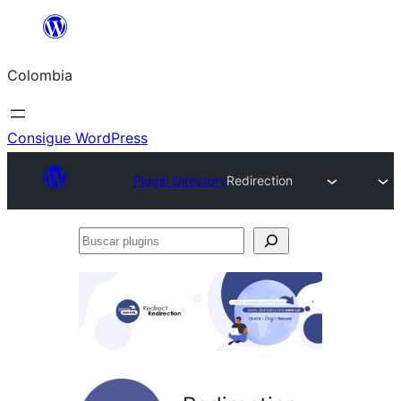
Saltar
al
Colombia
contenido
Consigue WordPress
Plugin Directory
Redirection
Buscar
plugins