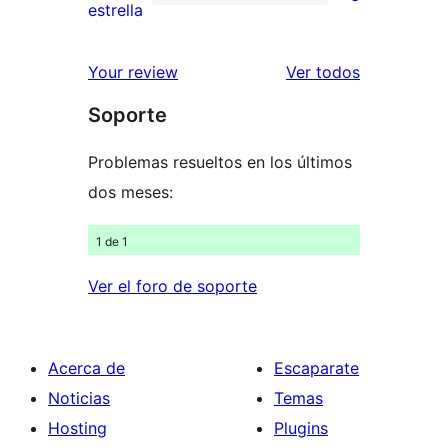
estrellas
de
3
estrella
2
valoraciones
estrellas
de
los
Your review
Ver todos
1
comentario
Soporte
estrellas
Problemas resueltos en los últimos
dos meses:
1 de 1
Ver el foro de soporte
Acerca de
Escaparate
Noticias
Temas
Hosting
Plugins