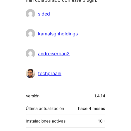
han colaborado con este plugin.
Colaboradores
sided
kamalsghholdings
andreiserban2
techpraani
Meta
Versión
1.4.14
Última actualización
hace
4 meses
Instalaciones activas
10+