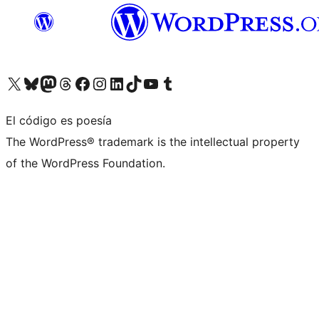
Visita nuestra cuenta de X (anteriormente Twitter)
Visita nuestra cuenta de Bluesky
Visita nuestra cuenta de Mastodon
Visita nuestra cuenta de Threads
Visita nuestra página de Facebook
Visita nuestra cuenta de Instagram
Visita nuestra cuenta de LinkedIn
Visita nuestra cuenta de TikTok
Visita nuestro canal de YouTube
Visita nuestra cuenta de Tumblr
El código es poesía
The WordPress® trademark is the intellectual property
of the WordPress Foundation.