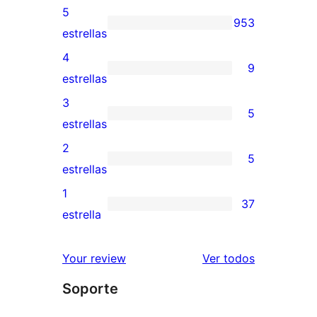
5
953
953
estrellas
valoraciones
4
9
de
9
estrellas
5
valoraciones
3
5
estrellas
de
5
estrellas
4
valoraciones
2
5
estrellas
de
5
estrellas
3
valoraciones
1
37
estrellas
de
37
estrella
2
valoraciones
estrellas
de
los
Your review
Ver todos
1
comentario
Soporte
estrellas